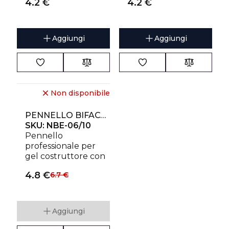
4.2
€
4.2
€
medie e larghe.
Aggiungi
Aggiungi
Non disponibile
PENNELLO BIFACCIALE EXPERT PER GEL 11 MM / PER GEL 7 MM
SKU:
NBE-06/10
Pennello
professionale per
gel costruttore con
taglio sagomato,
4.8
€
6.7
€
ideale per
modellatura rapida,
applicazione
uniforme e
Aggiungi
controllo perfetto
anche nelle zone