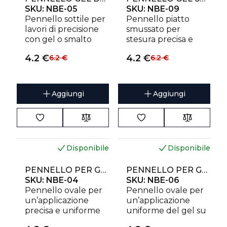
SKU:
NBE-05
SKU:
NBE-09
Pennello sottile per
Pennello piatto
lavori di precisione
smussato per
con gel o smalto
stesura precisa e
semipermanente.
veloce lungo i bordi
4.2
€
4.2
€
6.2
€
6.2
€
laterali.
Aggiungi
Aggiungi
Disponibile
Disponibile
PENNELLO PER GEL EXPERT LARGHEZZA 4 MM/LUNGHEZZA 7 MM
PENNELLO PER GEL EXPERT LARGHEZZA 6 MM/LUNGHEZZA 11 MM
SKU:
NBE-04
SKU:
NBE-06
Pennello ovale per
Pennello ovale per
un’applicazione
un’applicazione
precisa e uniforme
uniforme del gel su
del gel su unghie
unghie ampie.