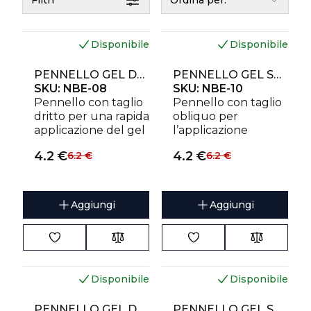
Filtri
Ordina per:
Disponibile
Disponibile
PENNELLO GEL DRITTO EXPERT LARGHEZZA 6 MM/LUNGHEZZA 10 MM
PENNELLO GEL SMUSSATO EXPERT LARGHEZZA 4 MM / LUNGHEZZA 7 MM
SKU:
NBE-08
SKU:
NBE-10
Pennello con taglio
Pennello con taglio
dritto per una rapida
obliquo per
applicazione del gel
l’applicazione
su unghie lunghe e
precisa del gel nelle
4.2
€
4.2
€
6.2
€
6.2
€
larghe.
zone difficili da
raggiungere.
Aggiungi
Aggiungi
Disponibile
Disponibile
PENNELLO GEL DRITTO EXPERT LARGHEZZA 5 MM/LUNGHEZZA 8,5 MM
PENNELLO GEL SMUSSATO EXPERT LARGHEZZA 6 MM/LUNGHEZZA 9 MM